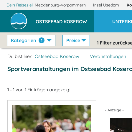
Dein Reiseziel:
Mecklenburg-Vorpommern
Insel Usedom
Ko
OSTSEEBAD KOSEROW
UNTERK
Kategorien
Preise
1
1
Filter zurücks
Du bist hier:
Ostseebad Koserow
Veranstaltungen
Sportveranstaltungen im Ostseebad Koser
1 - 1 von 1 Einträgen angezeigt
- Anzeige -