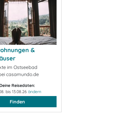
wohnungen &
äuser
ekte im Ostseebad
bei casamundo.de
Deine Reisedaten:
08. bis 13.08.26
ändern
Finden