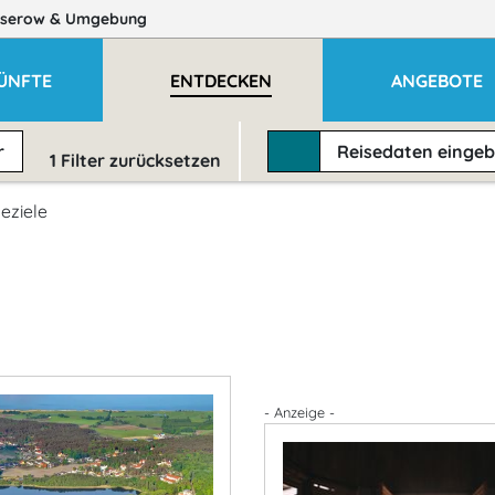
serow
& Umgebung
ÜNFTE
ENTDECKEN
ANGEBOTE
r
Reisedaten
einge
1
Filter zurücksetzen
eziele
- Anzeige -