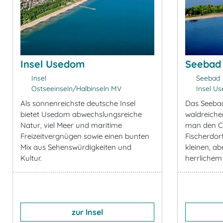
Insel Usedom
Seebad 
Insel
Seebad
Ostseeinseln/Halbinseln MV
Insel U
Als sonnenreichste deutsche Insel
Das Seebad
bietet Usedom abwechslungsreiche
waldreiche
Natur, viel Meer und maritime
man den C
Freizeitvergnügen sowie einen bunten
Fischerdorf
Mix aus Sehenswürdigkeiten und
kleinen, a
Kultur.
herrlichem
zur Insel