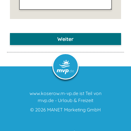
Weiter
www.koserow.m-vp.de ist Teil von
mvp.de - Urlaub & Freizeit
© 2026
MANET Marketing GmbH