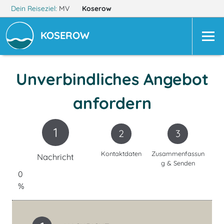
Dein Reiseziel:
MV
Koserow
KOSEROW
Unverbindliches Angebot
anfordern
1
2
3
Kontaktdaten
Zusammenfassun
Nachricht
g & Senden
0
%