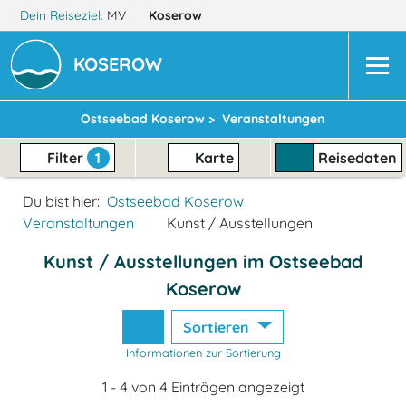
Dein Reiseziel:
MV
Koserow
KOSEROW
Ostseebad Koserow >
Veranstaltungen
Filter
1
Karte
Reisedaten
Du bist hier:
Ostseebad Koserow
Veranstaltungen
Kunst / Ausstellungen
Kunst / Ausstellungen im Ostseebad
Koserow
Sortieren
Informationen zur Sortierung
1 - 4 von 4 Einträgen angezeigt