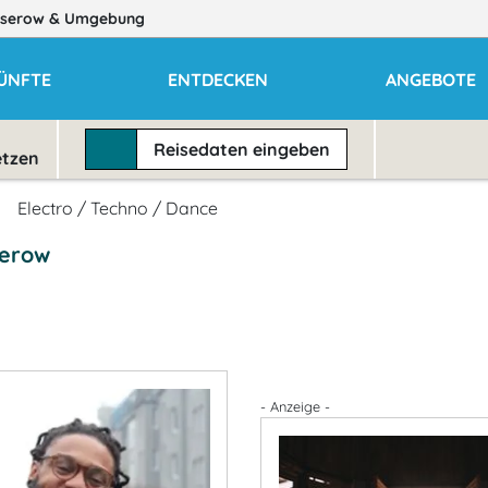
serow
& Umgebung
ÜNFTE
ENTDECKEN
ANGEBOTE
Reisedaten
eingeben
etzen
Electro / Techno / Dance
serow
- Anzeige -