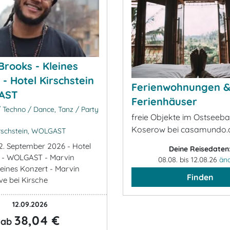
Brooks - Kleines
 - Hotel Kirschstein
Ferienwohnungen 
AST
Ferienhäuser
/ Techno / Dance, Tanz / Party
freie Objekte im Ostseeb
Koserow bei casamundo.
rschstein, WOLGAST
2. September 2026 - Hotel
Deine Reisedaten
n - WOLGAST - Marvin
08.08. bis 12.08.26
än
leines Konzert - Marvin
Finden
ve bei Kirsche
12.09.2026
38,04 €
ab