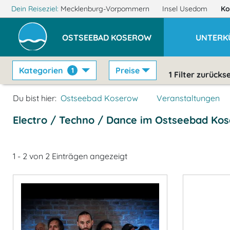
Dein Reiseziel:
Mecklenburg-Vorpommern
Insel Usedom
Ko
OSTSEEBAD KOSEROW
UNTERK
Kategorien
Preise
1
1
Filter zurücks
Du bist hier:
Ostseebad Koserow
Veranstaltungen
Electro / Techno / Dance im Ostseebad Ko
1 - 2 von 2 Einträgen angezeigt