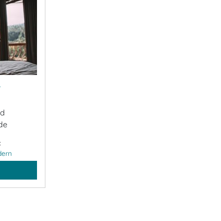
&
ad
de
:
dern