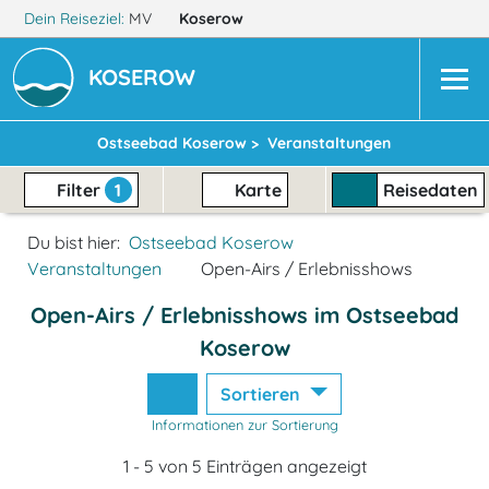
Dein Reiseziel:
MV
Koserow
KOSEROW
Ostseebad Koserow >
Veranstaltungen
Filter
1
Karte
Reisedaten
Du bist hier:
Ostseebad Koserow
Veranstaltungen
Open-Airs / Erlebnisshows
Open-Airs / Erlebnisshows im Ostseebad
Koserow
Sortieren
Informationen zur Sortierung
1 - 5 von 5 Einträgen angezeigt