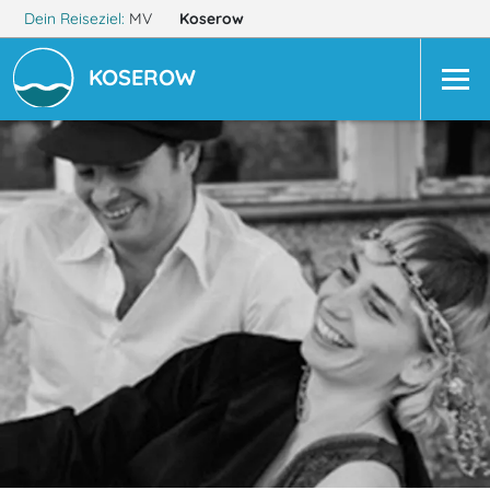
Dein Reiseziel:
MV
Koserow
KOSEROW