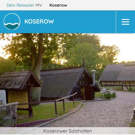
Dein Reiseziel:
MV
Koserow
KOSEROW
Koserower Salzhütten