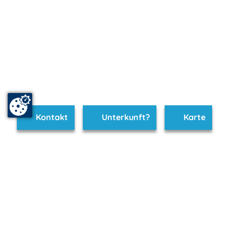
Kontakt
Unterkunft?
Karte
www.koserow.m-vp.de ist Teil von