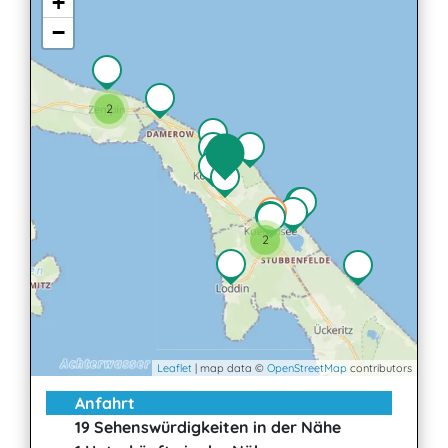
+
−
2
2
Leaflet
| map data ©
OpenStreetMap
contributors
Anfahrt
19 Sehenswürdigkeiten in der Nähe