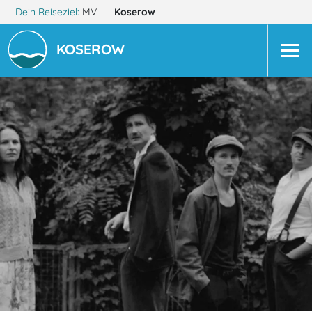
Dein Reiseziel:
MV
Koserow
KOSEROW