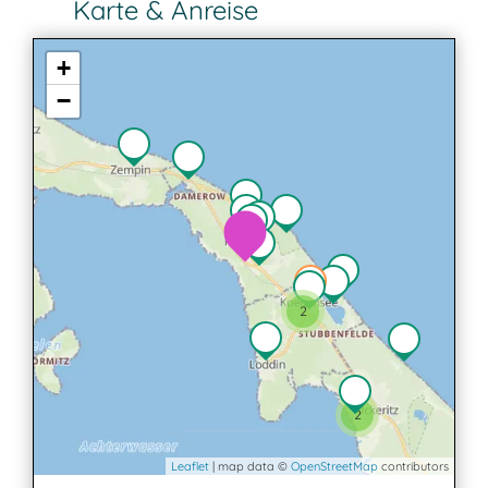
Karte & Anreise
+
−
2
2
Leaflet
| map data ©
OpenStreetMap
contributors