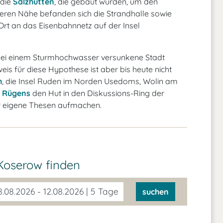
 die
Salzhütten
, die gebaut wurden, um den
deren Nähe befanden sich die Strandhalle sowie
rt an das Eisenbahnnetz auf der Insel
bei einem Sturmhochwasser versunkene Stadt
is für diese Hypothese ist aber bis heute nicht
h
, die Insel Ruden im Norden Usedoms, Wolin am
e
Rügens
den Hut in den Diskussions-Ring der
r eigene Thesen aufmachen.
 Koserow
finden
.08.2026 - 12.08.2026 | 5 Tage
suchen