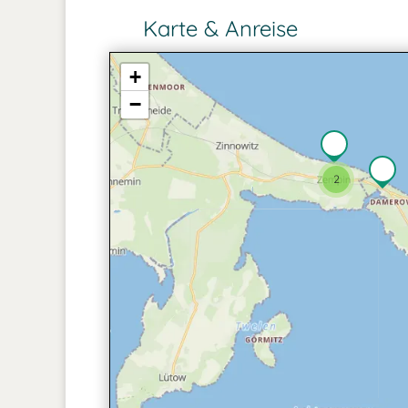
Karte & Anreise
+
−
2