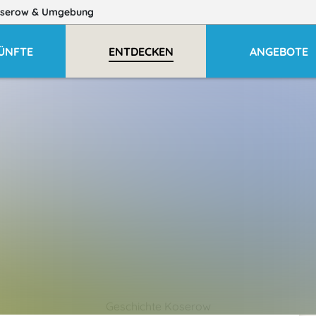
serow
& Umgebung
ÜNFTE
ENTDECKEN
ANGEBOTE
Geschichte Koserow