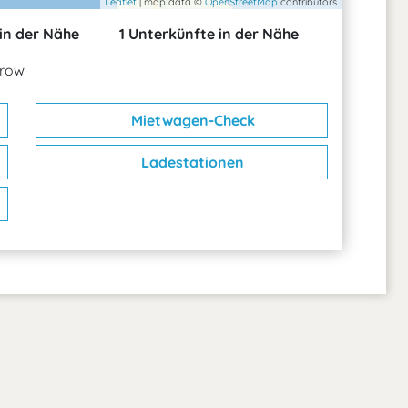
Leaflet
| map data ©
OpenStreetMap
contributors
in der Nähe
1 Unterkünfte in der Nähe
erow
Mietwagen-Check
Ladestationen