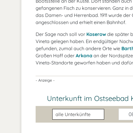
Bootsstelle an der Küste. Dort standen auch
gefangenen Fisch zu konservieren. Ganz in 
das Damen- und Herrenbad. 1911 wurde der O
angeschlossen und erhielt einen Bahnhof.
Der Sage nach soll vor
Koserow
die später 
Vineta gelegen haben. Ein endgültiger Nachwe
gefunden, zumal auch andere Orte wie
Bart
Großen Haff oder
Arkona
an der Nordspitz
Vineta-Standorte geworfen haben und dafü
- Anzeige -
Unterkunft im Ostseebad
Unterkunftsart
08